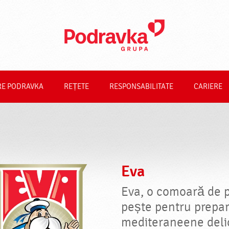
RE PODRAVKA
REȚETE
RESPONSABILITATE
CARIERE
Eva
Eva, o comoară de 
pește pentru prepa
mediteraneene deli