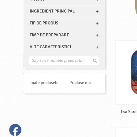
INGREDIENT PRINCIPAL
TIP DE PRODUS
TIMP DE PREPARARE
ALTE CARACTERISTICI
G
a
s
e
s
Toate produsele
Produse noi
t
e
Eva Sardi