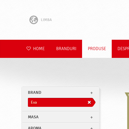
LIMBA
English
Hrvatski
HOME
BRANDURI
PRODUSE
DESP
Slovenščina
Čeština
Slovenčina
BRAND
Polski
Eva
Deutsch
MASA
AROMA