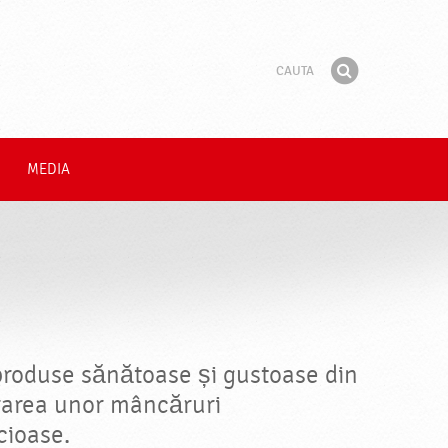
Cauta
Fraza
Gaseste
MEDIA
produse sănătoase și gustoase din
rarea unor mâncăruri
cioase.