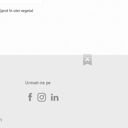
Șprot în ulei vegetal
Urmati-ne pe
I
F
n
L
a
s
i
i