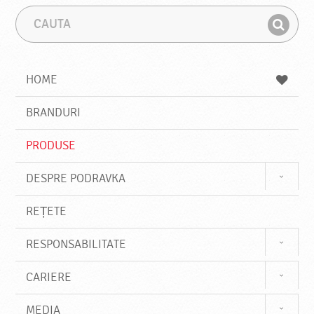
C
F
a
r
G
u
a
a
t
z
a
a
s
HOME
e
s
BRANDURI
t
e
PRODUSE
DESPRE PODRAVKA
REȚETE
RESPONSABILITATE
CARIERE
MEDIA