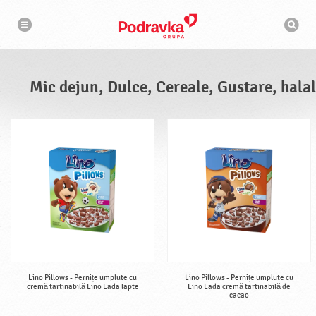
N
M
a
o
v
t
i
g
o
a
r
r
d
e
e
Mic dejun, Dulce, Cereale, Gustare, halal
c
a
u
t
a
r
e
Lino Pillows - Pernițe umplute cu
Lino Pillows - Pernițe umplute cu
cremă tartinabilă Lino Lada lapte
Lino Lada cremă tartinabilă de
cacao