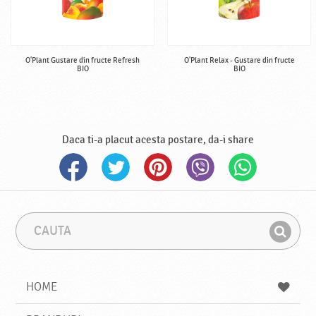
O'Plant Gustare din fructe Refresh
O'Plant Relax - Gustare din fructe
BIO
BIO
Daca ti-a placut acesta postare, da-i share
C
F
a
r
G
u
a
a
t
z
a
a
s
HOME
e
s