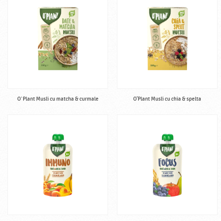
O`Plant Musli cu matcha & curmale
O'Plant Musli cu chia & spelta