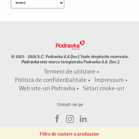
© 2015 - 2026 S.C. Podravka d.d.(Inc) Toate drepturile rezervate.
Podravka
este marca inregistrata Podravka d.d. (Inc.)
Termeni de utilizare
•
Politica de confidențialitate
•
Impressum
•
Web site-uri Podravka
•
Setari cooke-uri
Urmati-ne pe
F
I
L
a
n
i
Filtru de cautare a produselor