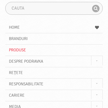
C
F
a
r
G
u
a
a
t
z
a
a
s
HOME
e
s
BRANDURI
t
e
PRODUSE
DESPRE PODRAVKA
REȚETE
RESPONSABILITATE
CARIERE
MEDIA