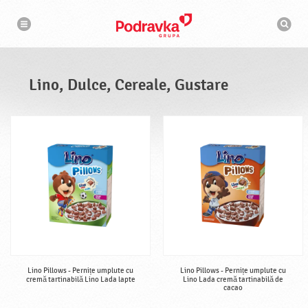
N
M
a
o
v
t
i
g
o
a
r
r
d
e
e
Lino, Dulce, Cereale, Gustare
c
a
u
t
a
r
e
Lino Pillows - Pernițe umplute cu
Lino Pillows - Pernițe umplute cu
cremă tartinabilă Lino Lada lapte
Lino Lada cremă tartinabilă de
cacao