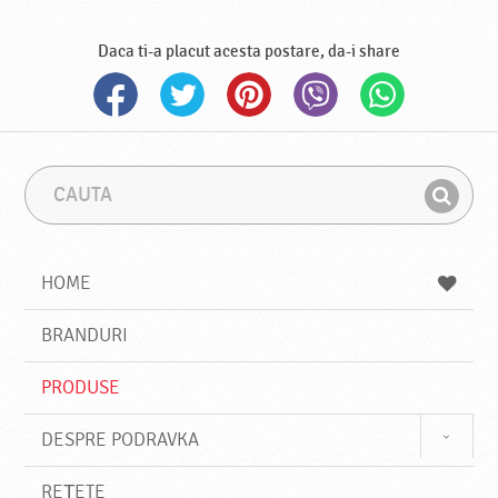
Daca ti-a placut acesta postare, da-i share
C
F
a
r
G
u
a
a
t
z
a
a
s
HOME
e
s
BRANDURI
t
e
PRODUSE
DESPRE PODRAVKA
REȚETE