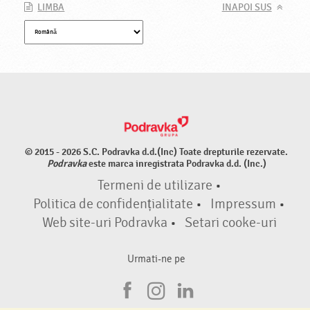
LIMBA
INAPOI SUS
© 2015 - 2026 S.C. Podravka d.d.(Inc) Toate drepturile rezervate.
Podravka
este marca inregistrata Podravka d.d. (Inc.)
Termeni de utilizare
•
Politica de confidențialitate
•
Impressum
•
Web site-uri Podravka
•
Setari cooke-uri
Urmati-ne pe
F
I
L