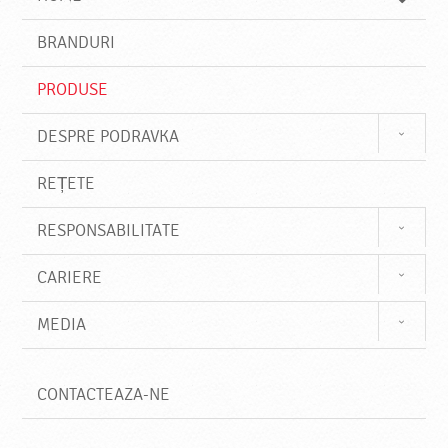
e
s
BRANDURI
t
e
PRODUSE
DESPRE PODRAVKA
REȚETE
RESPONSABILITATE
CARIERE
MEDIA
CONTACTEAZA-NE