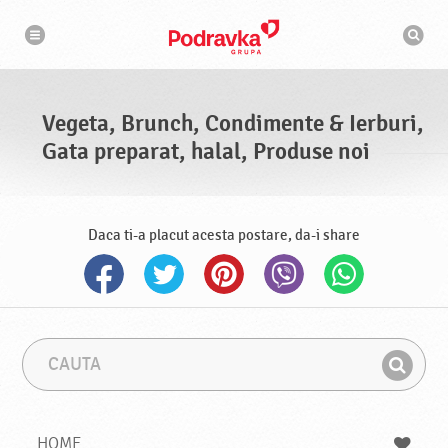
N
M
a
o
v
t
i
g
o
a
r
r
d
e
e
Vegeta, Brunch, Condimente & Ierburi,
c
a
Gata preparat, halal, Produse noi
u
t
a
r
e
Daca ti-a placut acesta postare, da-i share
C
F
a
r
G
u
a
a
t
z
a
a
s
HOME