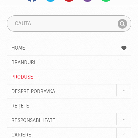
C
F
a
r
G
u
a
a
t
z
a
a
s
HOME
e
s
BRANDURI
t
e
PRODUSE
DESPRE PODRAVKA
REȚETE
RESPONSABILITATE
CARIERE