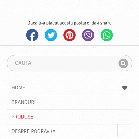
Daca ti-a placut acesta postare, da-i share
C
F
a
r
G
u
a
a
t
z
a
a
s
HOME
e
s
BRANDURI
t
e
PRODUSE
DESPRE PODRAVKA