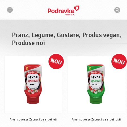
N
M
a
o
v
t
i
g
o
a
r
r
d
e
e
Pranz, Legume, Gustare, Produs vegan,
c
a
Produse noi
u
t
a
r
e
Ajvar squeeze Zacuscă de ardei iuți
Ajvar squeeze Zacuscă de ardei roșii