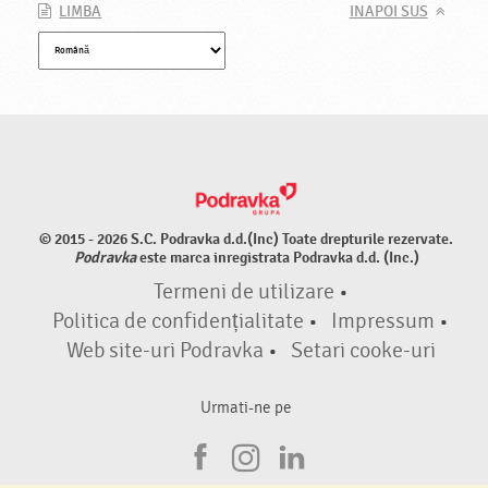
LIMBA
INAPOI SUS
© 2015 - 2026 S.C. Podravka d.d.(Inc) Toate drepturile rezervate.
Podravka
este marca inregistrata Podravka d.d. (Inc.)
Termeni de utilizare
•
Politica de confidențialitate
•
Impressum
•
Web site-uri Podravka
•
Setari cooke-uri
Urmati-ne pe
F
I
L