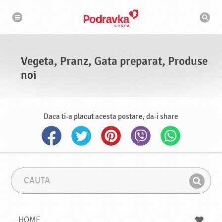
N
M
a
o
v
t
i
g
o
a
r
r
d
e
e
Vegeta, Pranz, Gata preparat, Produse
c
a
noi
u
t
a
r
e
Daca ti-a placut acesta postare, da-i share
C
F
a
r
G
u
a
a
t
z
a
a
s
HOME