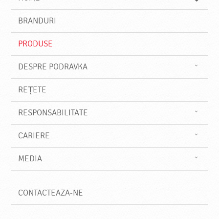
e
s
BRANDURI
t
e
PRODUSE
DESPRE PODRAVKA
REȚETE
RESPONSABILITATE
CARIERE
MEDIA
CONTACTEAZA-NE