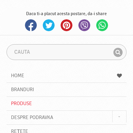
Daca ti-a placut acesta postare, da-i share
C
F
a
r
G
u
a
a
t
z
a
a
s
HOME
e
s
BRANDURI
t
e
PRODUSE
DESPRE PODRAVKA
REȚETE