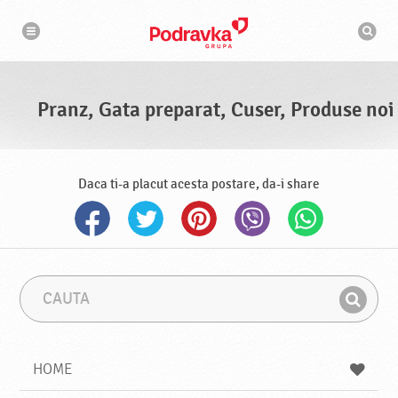
N
M
a
o
v
t
i
g
o
a
r
r
d
e
e
Pranz, Gata preparat, Cuser, Produse noi
c
a
u
t
a
r
Daca ti-a placut acesta postare, da-i share
e
C
F
a
r
G
u
a
a
t
z
a
a
s
HOME
e