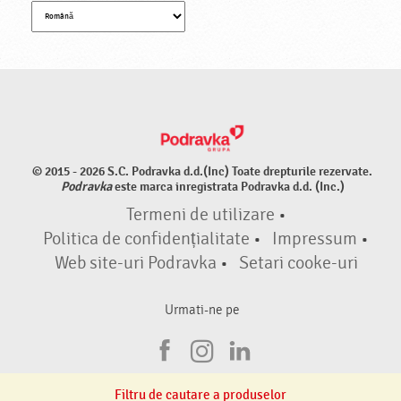
© 2015 - 2026 S.C. Podravka d.d.(Inc) Toate drepturile rezervate.
Podravka
este marca inregistrata Podravka d.d. (Inc.)
Termeni de utilizare
•
Politica de confidențialitate
•
Impressum
•
Web site-uri Podravka
•
Setari cooke-uri
Urmati-ne pe
F
I
L
a
n
i
Filtru de cautare a produselor