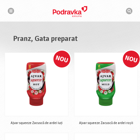
N
M
a
o
v
t
i
g
o
a
r
r
d
e
e
Pranz, Gata preparat
c
a
u
t
a
r
e
Ajvar squeeze Zacuscă de ardei iuți
Ajvar squeeze Zacuscă de ardei roșii