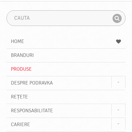
C
F
a
r
G
u
a
a
t
z
a
a
s
HOME
e
s
BRANDURI
t
e
PRODUSE
DESPRE PODRAVKA
REȚETE
RESPONSABILITATE
CARIERE