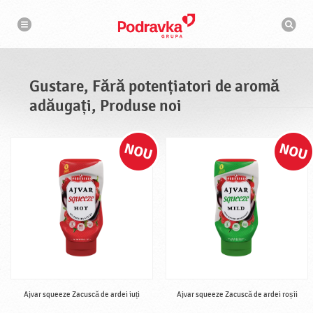
N
M
a
o
v
t
i
g
o
a
r
r
d
e
e
Gustare, Fără potențiatori de aromă
c
a
adăugați, Produse noi
u
t
a
r
e
Ajvar squeeze Zacuscă de ardei iuți
Ajvar squeeze Zacuscă de ardei roșii