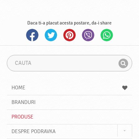
Daca ti-a placut acesta postare, da-i share
C
F
a
r
G
u
a
a
t
z
a
a
s
HOME
e
s
BRANDURI
t
e
PRODUSE
DESPRE PODRAVKA