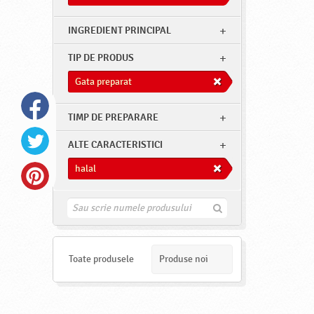
INGREDIENT PRINCIPAL
TIP DE PRODUS
Gata preparat
TIMP DE PREPARARE
ALTE CARACTERISTICI
halal
G
a
s
e
s
Toate produsele
Produse noi
t
e