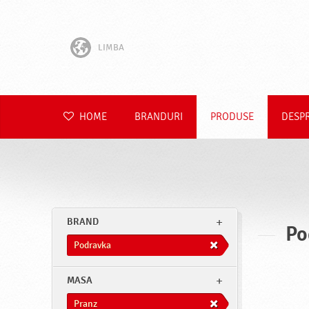
LIMBA
English
Hrvatski
HOME
BRANDURI
PRODUSE
DESP
Slovenščina
Čeština
Slovenčina
BRAND
Po
Polski
Podravka
Deutsch
MASA
Pranz