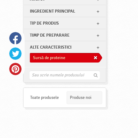
INGREDIENT PRINCIPAL
TIP DE PRODUS
TIMP DE PREPARARE
ALTE CARACTERISTICI
Sursă de proteine
G
a
s
e
s
Toate produsele
Produse noi
t
e