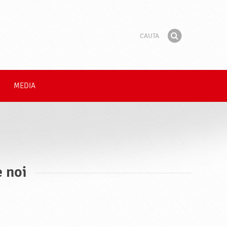
Cauta
Fraza
Gaseste
MEDIA
e noi