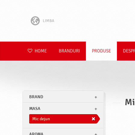
LIMBA
English
Hrvatski
HOME
BRANDURI
PRODUSE
DESP
Slovenščina
Čeština
Slovenčina
BRAND
Mi
Polski
MASA
Deutsch
Mic dejun
AROMA