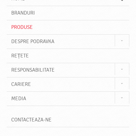
e
s
BRANDURI
t
e
PRODUSE
DESPRE PODRAVKA
REȚETE
RESPONSABILITATE
CARIERE
MEDIA
CONTACTEAZA-NE