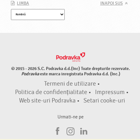
LIMBA
INAPOI SUS
© 2015 - 2026 S.C. Podravka d.d.(Inc) Toate drepturile rezervate.
Podravka
este marca inregistrata Podravka d.d. (Inc.)
Termeni de utilizare
•
Politica de confidențialitate
•
Impressum
•
Web site-uri Podravka
•
Setari cooke-uri
Urmati-ne pe
F
I
L