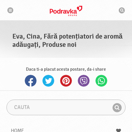
N
M
a
o
v
t
i
g
o
a
r
r
d
e
e
Eva, Cina, Fără potențiatori de aromă
c
a
adăugați, Produse noi
u
t
a
r
e
Daca ti-a placut acesta postare, da-i share
C
F
a
r
G
u
a
a
t
z
a
a
s
HOME