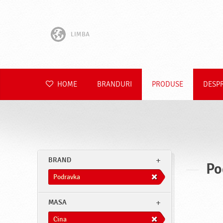
LIMBA
English
Hrvatski
HOME
BRANDURI
PRODUSE
DESP
Slovenščina
Čeština
Slovenčina
BRAND
Po
Polski
Podravka
Deutsch
MASA
Cina