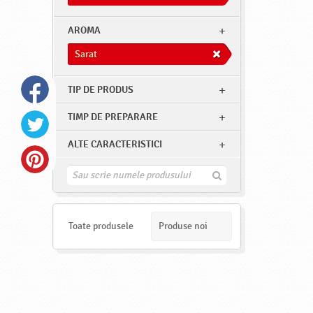
AROMA
Sarat
TIP DE PRODUS
TIMP DE PREPARARE
ALTE CARACTERISTICI
G
a
s
e
s
Toate produsele
Produse noi
t
e