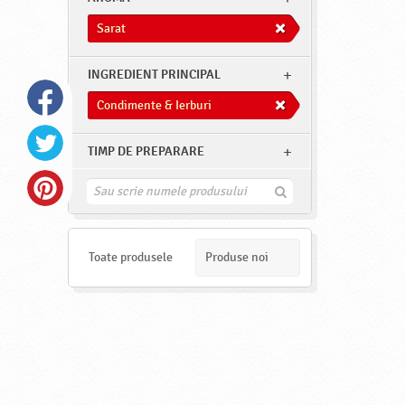
Sarat
INGREDIENT PRINCIPAL
Condimente & Ierburi
TIMP DE PREPARARE
G
a
s
e
s
Toate produsele
Produse noi
t
e