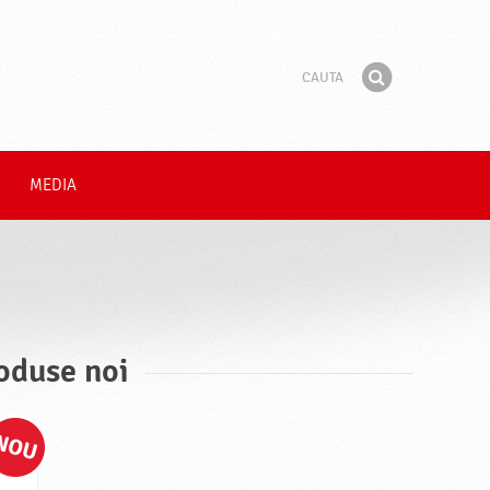
Cauta
Fraza
Gaseste
MEDIA
roduse noi