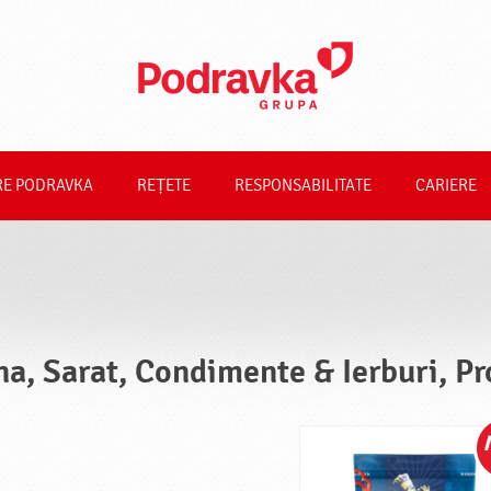
RE PODRAVKA
REȚETE
RESPONSABILITATE
CARIERE
na, Sarat, Condimente & Ierburi, P