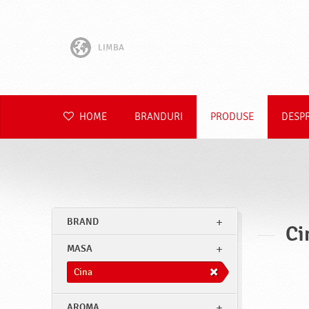
LIMBA
English
Hrvatski
HOME
BRANDURI
PRODUSE
DESP
Slovenščina
Čeština
Slovenčina
BRAND
Ci
Polski
MASA
Deutsch
Cina
AROMA