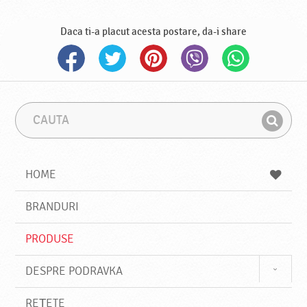
Daca ti-a placut acesta postare, da-i share
C
F
a
r
G
u
a
a
t
z
a
a
s
HOME
e
s
BRANDURI
t
e
PRODUSE
DESPRE PODRAVKA
REȚETE