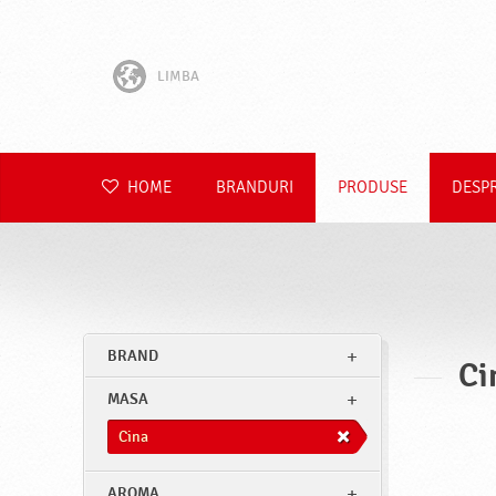
LIMBA
English
Hrvatski
HOME
BRANDURI
PRODUSE
DESP
Slovenščina
Čeština
Slovenčina
BRAND
Ci
Polski
MASA
Deutsch
Cina
AROMA