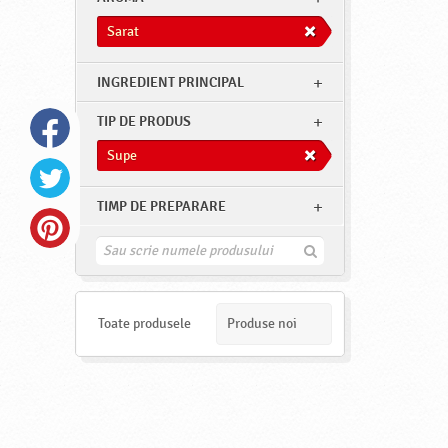
Sarat
INGREDIENT PRINCIPAL
TIP DE PRODUS
Supe
TIMP DE PREPARARE
G
a
s
e
s
Toate produsele
Produse noi
t
e