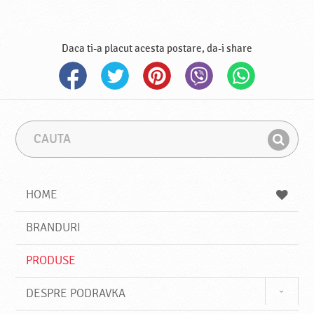
Daca ti-a placut acesta postare, da-i share
C
F
a
r
G
u
a
a
t
z
a
a
s
HOME
e
s
BRANDURI
t
e
PRODUSE
DESPRE PODRAVKA