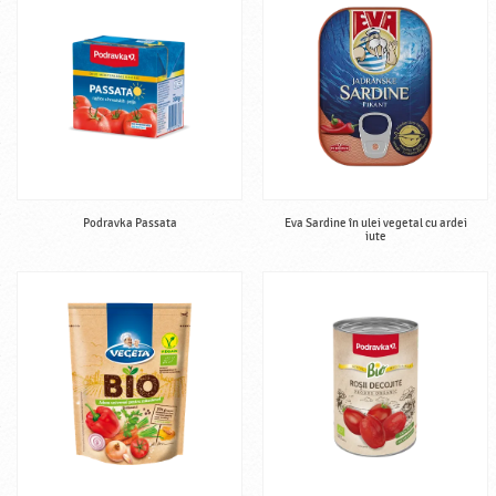
Podravka Passata
Eva Sardine în ulei vegetal cu ardei
iute