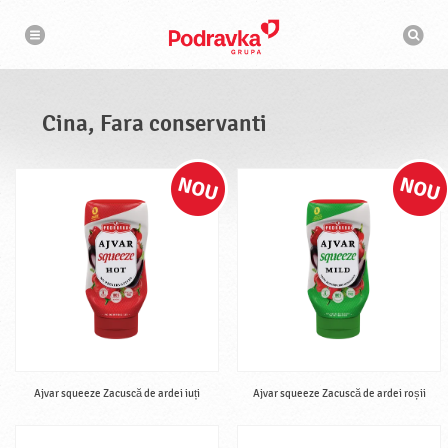
N
M
a
o
v
t
i
g
o
a
r
r
d
e
e
Cina, Fara conservanti
c
a
u
t
a
r
e
Ajvar squeeze Zacuscă de ardei iuți
Ajvar squeeze Zacuscă de ardei roșii