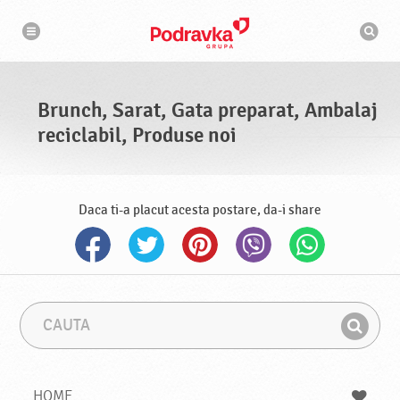
N
M
a
o
v
t
i
g
o
a
r
r
d
e
e
Brunch, Sarat, Gata preparat, Ambalaj
c
a
reciclabil, Produse noi
u
t
a
r
e
Daca ti-a placut acesta postare, da-i share
C
F
a
r
G
u
a
a
t
z
a
a
s
HOME