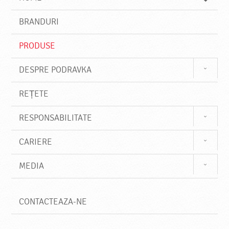
e
s
BRANDURI
t
e
PRODUSE
DESPRE PODRAVKA
REȚETE
RESPONSABILITATE
CARIERE
MEDIA
CONTACTEAZA-NE