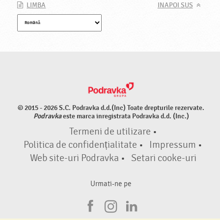
LIMBA
INAPOI SUS
© 2015 - 2026 S.C. Podravka d.d.(Inc) Toate drepturile rezervate.
Podravka
este marca inregistrata Podravka d.d. (Inc.)
Termeni de utilizare
•
Politica de confidențialitate
•
Impressum
•
Web site-uri Podravka
•
Setari cooke-uri
Urmati-ne pe
F
I
L