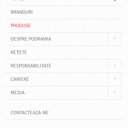
e
s
BRANDURI
t
e
PRODUSE
DESPRE PODRAVKA
REȚETE
RESPONSABILITATE
CARIERE
MEDIA
CONTACTEAZA-NE