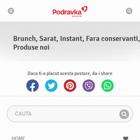
N
M
a
o
v
t
i
g
o
a
r
r
d
e
e
Brunch, Sarat, Instant, Fara conservanti
c
a
Produse noi
u
t
a
r
e
Daca ti-a placut acesta postare, da-i share
C
F
a
r
G
u
a
a
t
z
a
a
s
HOME