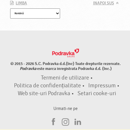
LIMBA
INAPOI SUS
© 2015 - 2026 S.C. Podravka d.d.(Inc) Toate drepturile rezervate.
Podravka
este marca inregistrata Podravka d.d. (Inc.)
Termeni de utilizare
•
Politica de confidențialitate
•
Impressum
•
Web site-uri Podravka
•
Setari cooke-uri
Urmati-ne pe
F
I
L