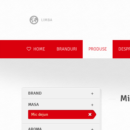
LIMBA
English
Hrvatski
HOME
BRANDURI
PRODUSE
DESP
Slovenščina
Čeština
Slovenčina
BRAND
Mi
Polski
MASA
Deutsch
Mic dejun
AROMA