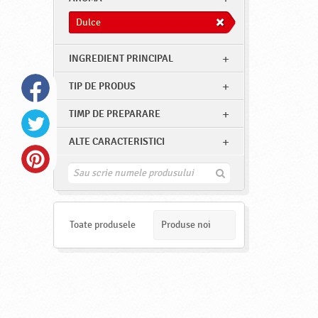
Dulce
INGREDIENT PRINCIPAL
TIP DE PRODUS
TIMP DE PREPARARE
ALTE CARACTERISTICI
G
a
s
e
s
Toate produsele
Produse noi
t
e