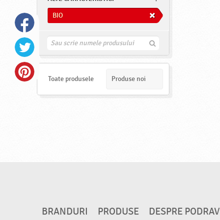
BIO
G
a
s
e
s
Toate produsele
Produse noi
t
e
BRANDURI
PRODUSE
DESPRE PODRA