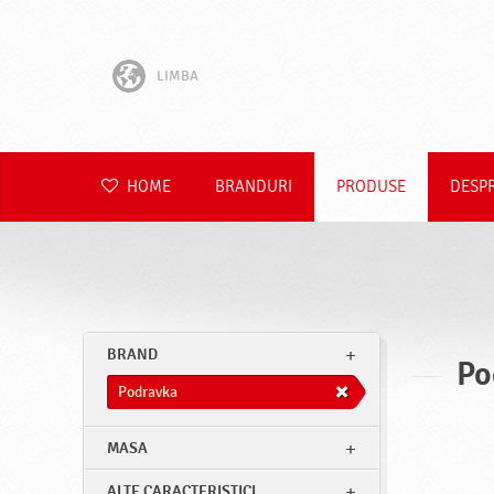
LIMBA
English
Hrvatski
HOME
BRANDURI
PRODUSE
DESP
Slovenščina
Čeština
Slovenčina
BRAND
Po
Polski
Podravka
Deutsch
MASA
ALTE CARACTERISTICI