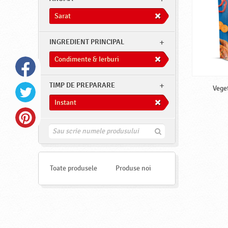
Sarat
INGREDIENT PRINCIPAL
Condimente & Ierburi
TIMP DE PREPARARE
Vege
Instant
G
a
s
e
s
Toate produsele
Produse noi
t
e