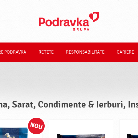
RE PODRAVKA
REȚETE
RESPONSABILITATE
CARIERE
na, Sarat, Condimente & Ierburi, In