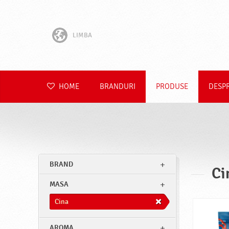
LIMBA
English
Hrvatski
HOME
BRANDURI
PRODUSE
DESP
Slovenščina
Čeština
Slovenčina
BRAND
Ci
Polski
MASA
Deutsch
Cina
AROMA