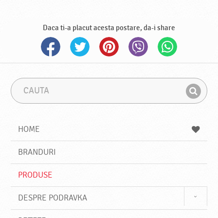
Daca ti-a placut acesta postare, da-i share
C
F
a
r
G
u
a
a
t
z
a
a
s
HOME
e
s
BRANDURI
t
e
PRODUSE
DESPRE PODRAVKA