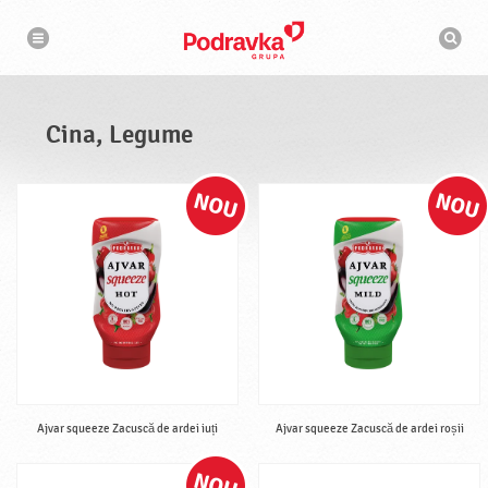
N
M
a
o
v
t
i
g
o
a
r
r
d
e
e
Cina, Legume
c
a
u
t
a
r
e
Ajvar squeeze Zacuscă de ardei iuți
Ajvar squeeze Zacuscă de ardei roșii