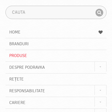
C
F
a
r
G
u
a
a
t
z
a
a
s
HOME
e
s
BRANDURI
t
e
PRODUSE
DESPRE PODRAVKA
REȚETE
RESPONSABILITATE
CARIERE