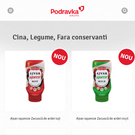
N
M
a
o
v
t
i
g
o
a
r
r
d
e
e
Cina, Legume, Fara conservanti
c
a
u
t
a
r
e
Ajvar squeeze Zacuscă de ardei iuți
Ajvar squeeze Zacuscă de ardei roșii