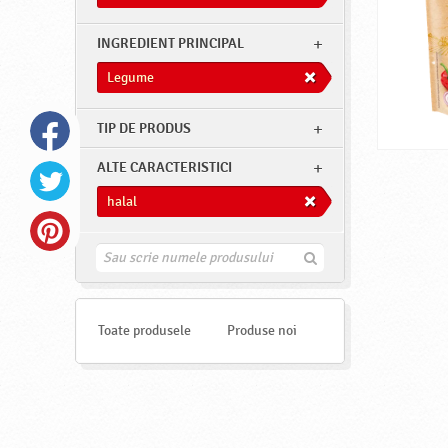
INGREDIENT PRINCIPAL
Legume
TIP DE PRODUS
ALTE CARACTERISTICI
halal
G
a
s
e
s
Toate produsele
Produse noi
t
e