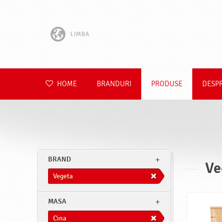
LIMBA
English
Hrvatski
HOME
BRANDURI
PRODUSE
DESP
Slovenščina
Čeština
Slovenčina
BRAND
Ve
Polski
Vegeta
Deutsch
MASA
Cina