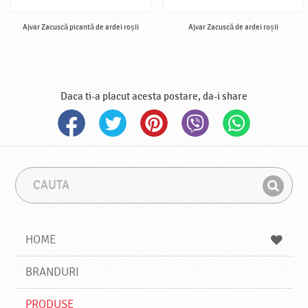
Ajvar Zacuscă picantă de ardei roșii
Ajvar Zacuscă de ardei roșii
Daca ti-a placut acesta postare, da-i share
C
F
a
r
G
u
a
a
t
z
a
a
s
HOME
e
s
BRANDURI
t
e
PRODUSE