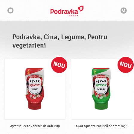
N
M
a
o
v
t
i
g
o
a
r
r
d
e
e
Podravka, Cina, Legume, Pentru
c
a
vegetarieni
u
t
a
r
e
Ajvar squeeze Zacuscă de ardei iuți
Ajvar squeeze Zacuscă de ardei roșii