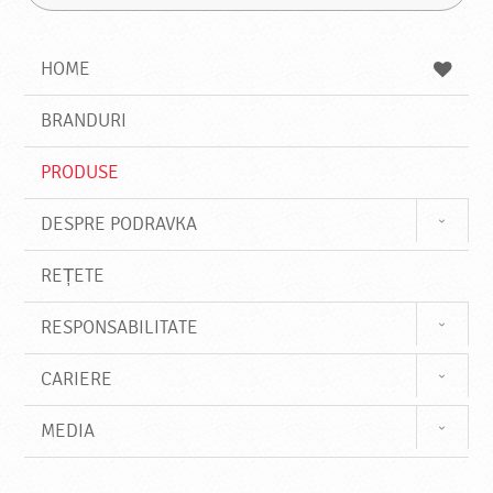
G
u
a
a
t
z
a
a
s
HOME
e
s
BRANDURI
t
e
PRODUSE
DESPRE PODRAVKA
REȚETE
RESPONSABILITATE
CARIERE
MEDIA