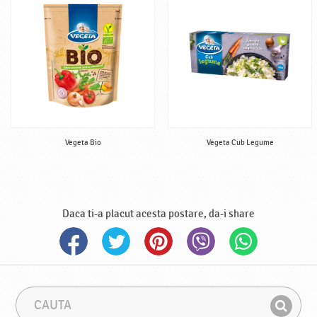
Vegeta Bio
Vegeta Cub Legume
Daca ti-a placut acesta postare, da-i share
C
F
a
r