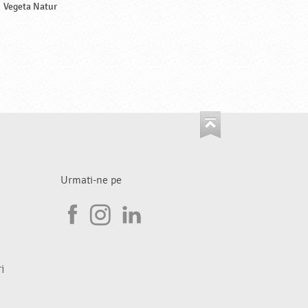
Vegeta Natur
Urmati-ne pe
I
F
n
L
a
s
i
i
c
t
n