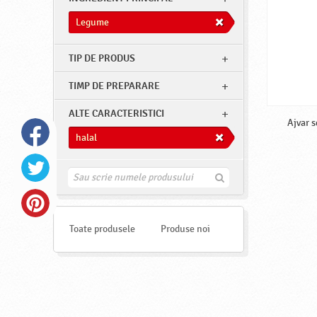
Legume
TIP DE PRODUS
TIMP DE PREPARARE
ALTE CARACTERISTICI
Ajvar 
halal
G
a
s
e
s
Toate produsele
Produse noi
t
e