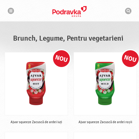
N
M
a
o
v
t
i
g
o
a
r
r
d
e
e
Brunch, Legume, Pentru vegetarieni
c
a
u
t
a
r
e
Ajvar squeeze Zacuscă de ardei iuți
Ajvar squeeze Zacuscă de ardei roșii