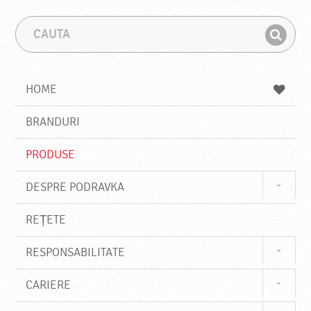
C
F
a
r
G
u
a
a
t
z
a
a
s
HOME
e
s
BRANDURI
t
e
PRODUSE
DESPRE PODRAVKA
REȚETE
RESPONSABILITATE
CARIERE