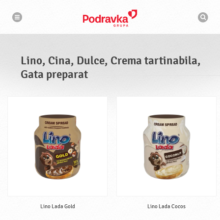
N
M
a
o
v
t
i
g
o
a
r
r
d
e
e
Lino, Cina, Dulce, Crema tartinabila,
c
a
Gata preparat
u
t
a
r
e
Lino Lada Gold
Lino Lada Cocos