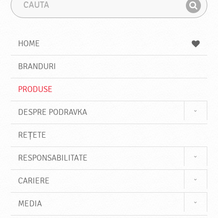
C
F
a
r
G
u
a
a
t
z
a
a
s
HOME
e
s
BRANDURI
t
e
PRODUSE
DESPRE PODRAVKA
REȚETE
RESPONSABILITATE
CARIERE
MEDIA