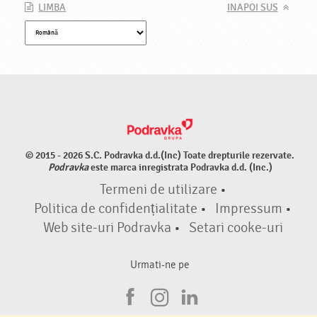
LIMBA
INAPOI SUS
© 2015 - 2026 S.C. Podravka d.d.(Inc) Toate drepturile rezervate.
Podravka
este marca inregistrata Podravka d.d. (Inc.)
Termeni de utilizare
•
Politica de confidențialitate
•
Impressum
•
Web site-uri Podravka
•
Setari cooke-uri
Urmati-ne pe
F
I
L