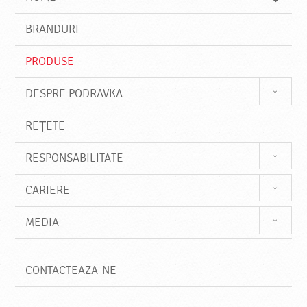
e
s
BRANDURI
t
e
PRODUSE
DESPRE PODRAVKA
REȚETE
RESPONSABILITATE
CARIERE
MEDIA
CONTACTEAZA-NE