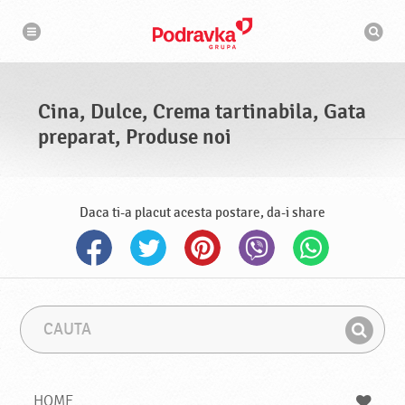
N
M
a
o
v
t
i
g
o
a
r
r
d
e
e
Cina, Dulce, Crema tartinabila, Gata
c
a
preparat, Produse noi
u
t
a
r
e
Daca ti-a placut acesta postare, da-i share
C
F
a
r
G
u
a
a
t
z
a
a
s
HOME