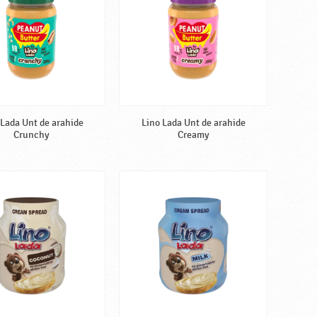
 Lada Unt de arahide
Lino Lada Unt de arahide
Crunchy
Creamy