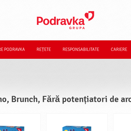
RE PODRAVKA
REȚETE
RESPONSABILITATE
CARIERE
no, Brunch, Fără potențiatori de a