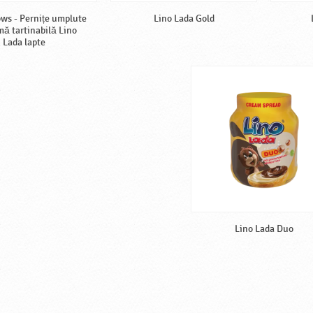
ows - Pernițe umplute
Lino Lada Gold
mă tartinabilă Lino
Lada lapte
Lino Lada Duo