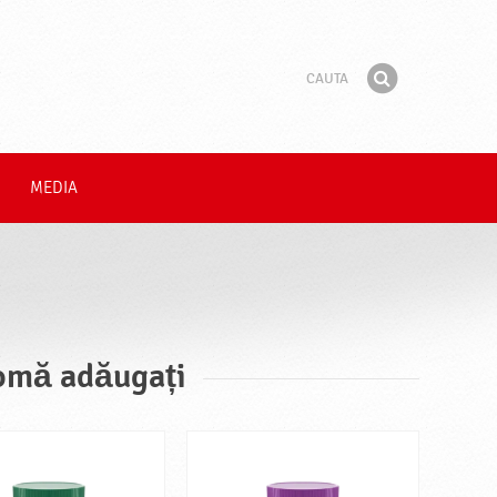
Cauta
Fraza
Gaseste
MEDIA
romă adăugați