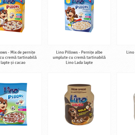
lows - Mix de pernițe
Lino Pillows - Pernițe albe
Lino
cu cremă tartinabilă
umplute cu cremă tartinabilă
 lapte și cacao
Lino Lada lapte