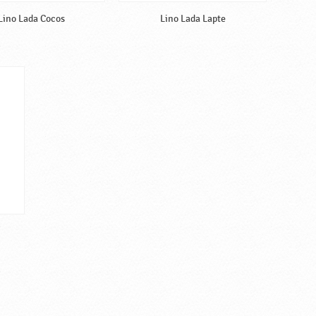
Lino Lada Cocos
Lino Lada Lapte