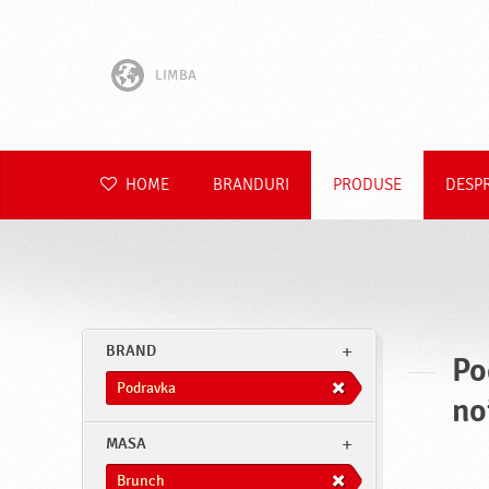
LIMBA
English
Hrvatski
HOME
BRANDURI
PRODUSE
DESP
Slovenščina
Čeština
Slovenčina
BRAND
Po
Polski
Podravka
no
Deutsch
MASA
Brunch