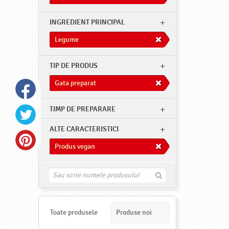
INGREDIENT PRINCIPAL
Legume
TIP DE PRODUS
Gata preparat
TIMP DE PREPARARE
ALTE CARACTERISTICI
Produs vegan
G
a
s
e
s
Toate produsele
Produse noi
t
e