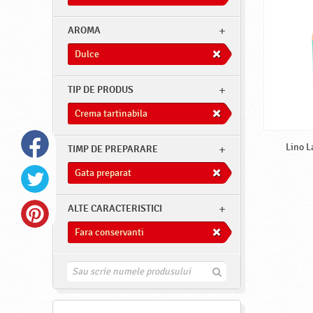
AROMA
Dulce
TIP DE PRODUS
Crema tartinabila
Lino L
TIMP DE PREPARARE
Gata preparat
ALTE CARACTERISTICI
Fara conservanti
G
a
s
e