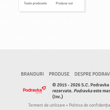
s
Toate produsele
Produse noi
t
e
BRANDURI
PRODUSE
DESPRE PODRA
© 2015 - 2026 S.C. Podravka d
rezervate.
Podravka
este mar
(Inc.)
Termeni de utilizare
•
Politica de confidenția