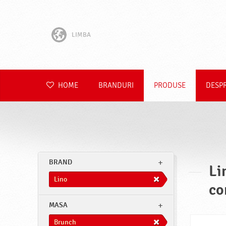
LIMBA
English
Hrvatski
HOME
BRANDURI
PRODUSE
DESP
Slovenščina
Čeština
Slovenčina
BRAND
Li
Polski
Lino
co
Deutsch
MASA
Brunch