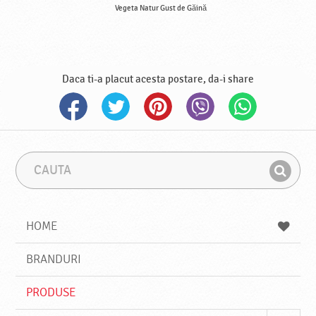
Vegeta Natur Gust de Găină
Daca ti-a placut acesta postare, da-i share
C
F
a
r
G
u
a
a
t
z
a
a
s
HOME
e
s
BRANDURI
t
e
PRODUSE