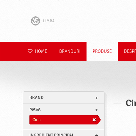
LIMBA
English
Hrvatski
HOME
BRANDURI
PRODUSE
DESP
Slovenščina
Čeština
Slovenčina
BRAND
Ci
Polski
MASA
Deutsch
Cina
INGREDIENT PRINCIPAL