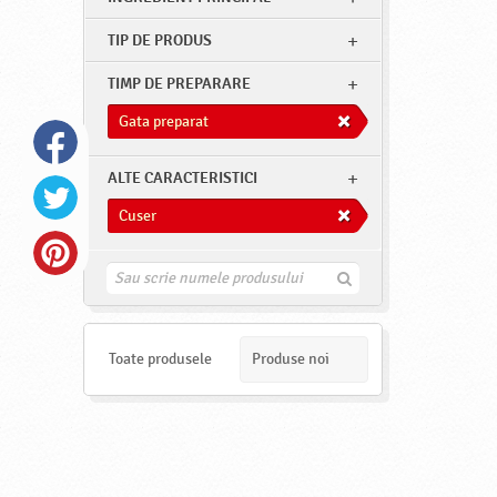
TIP DE PRODUS
TIMP DE PREPARARE
Gata preparat
ALTE CARACTERISTICI
Cuser
G
a
s
e
s
Toate produsele
Produse noi
t
e