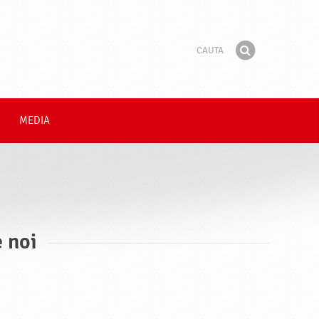
Cauta
Fraza
Gaseste
MEDIA
 noi