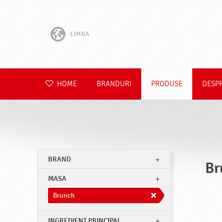
LIMBA
English
Hrvatski
HOME
BRANDURI
PRODUSE
DESP
Slovenščina
Čeština
Slovenčina
BRAND
Br
Polski
MASA
Deutsch
Brunch
INGREDIENT PRINCIPAL