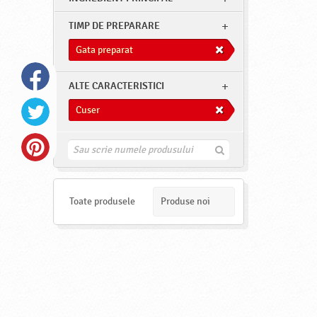
TIMP DE PREPARARE
Gata preparat
ALTE CARACTERISTICI
Cuser
G
a
s
e
s
Toate produsele
Produse noi
t
e