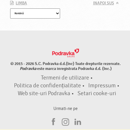
LIMBA
INAPOI SUS
© 2015 - 2026 S.C. Podravka d.d.(Inc) Toate drepturile rezervate.
Podravka
este marca inregistrata Podravka d.d. (Inc.)
Termeni de utilizare
•
Politica de confidențialitate
•
Impressum
•
Web site-uri Podravka
•
Setari cooke-uri
Urmati-ne pe
F
I
L