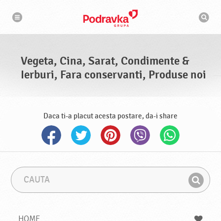
N
M
a
o
v
t
i
g
o
a
r
r
d
e
e
Vegeta, Cina, Sarat, Condimente &
c
a
Ierburi, Fara conservanti, Produse noi
u
t
a
r
e
Daca ti-a placut acesta postare, da-i share
C
F
a
r
G
u
a
a
t
z
a
a
s
HOME