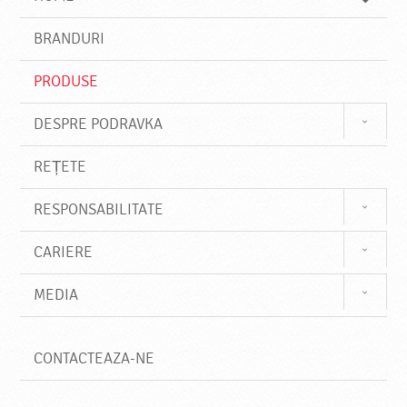
e
s
BRANDURI
t
e
PRODUSE
DESPRE PODRAVKA
REȚETE
RESPONSABILITATE
CARIERE
MEDIA
CONTACTEAZA-NE