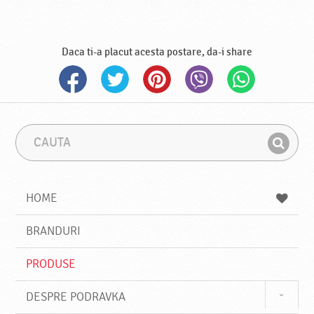
Daca ti-a placut acesta postare, da-i share
C
F
a
r
G
u
a
a
t
z
a
a
s
HOME
e
s
BRANDURI
t
e
PRODUSE
DESPRE PODRAVKA