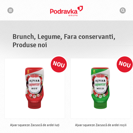
N
M
a
o
v
t
i
g
o
a
r
r
d
e
e
Brunch, Legume, Fara conservanti,
c
a
Produse noi
u
t
a
r
e
Ajvar squeeze Zacuscă de ardei iuți
Ajvar squeeze Zacuscă de ardei roșii