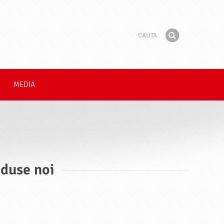
Cauta
Fraza
Gaseste
MEDIA
oduse noi