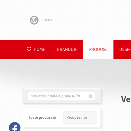
LIMBA
English
Hrvatski
HOME
BRANDURI
PRODUSE
DESP
Slovenščina
Čeština
Slovenčina
Ve
G
Polski
a
s
Deutsch
e
s
Toate produsele
Produse noi
t
e