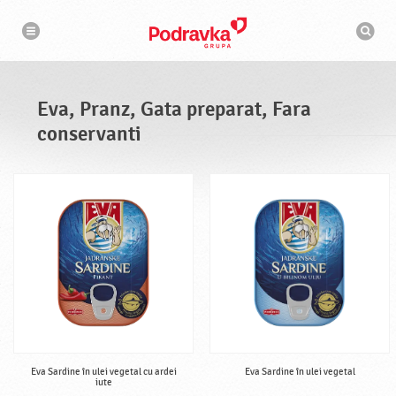
N
M
a
o
v
t
i
g
o
a
r
r
d
e
e
Eva, Pranz, Gata preparat, Fara
c
a
conservanti
u
t
a
r
e
Eva Sardine în ulei vegetal cu ardei
Eva Sardine în ulei vegetal
iute