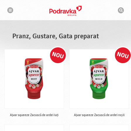
N
M
a
o
v
t
i
g
o
a
r
r
d
e
e
Pranz, Gustare, Gata preparat
c
a
u
t
a
r
e
Ajvar squeeze Zacuscă de ardei iuți
Ajvar squeeze Zacuscă de ardei roșii