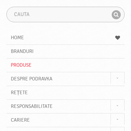
C
F
a
r
G
u
a
a
t
z
a
a
s
HOME
e
s
BRANDURI
t
e
PRODUSE
DESPRE PODRAVKA
REȚETE
RESPONSABILITATE
CARIERE