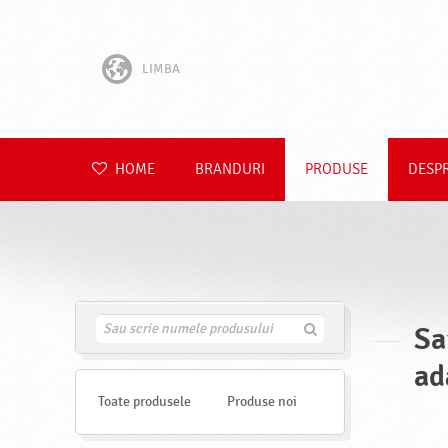
LIMBA
English
Hrvatski
HOME
BRANDURI
PRODUSE
DESP
Slovenščina
Čeština
Slovenčina
Sa
G
Polski
a
s
ad
Deutsch
e
s
Toate produsele
Produse noi
t
e