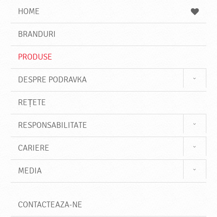
a
a
s
HOME
e
s
BRANDURI
t
e
PRODUSE
DESPRE PODRAVKA
REȚETE
RESPONSABILITATE
CARIERE
MEDIA
CONTACTEAZA-NE