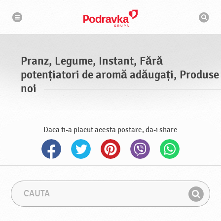
N
M
a
o
v
t
i
g
o
a
r
r
d
e
e
Pranz, Legume, Instant, Fără
c
a
potențiatori de aromă adăugați, Produse
u
t
noi
a
r
e
Daca ti-a placut acesta postare, da-i share
C
F
a
r
G
u
a
a
t
z