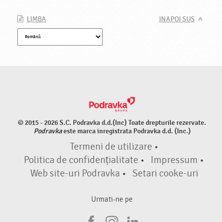
LIMBA
INAPOI SUS
© 2015 - 2026 S.C. Podravka d.d.(Inc) Toate drepturile rezervate.
Podravka
este marca inregistrata Podravka d.d. (Inc.)
Termeni de utilizare
•
Politica de confidențialitate
•
Impressum
•
Web site-uri Podravka
•
Setari cooke-uri
Urmati-ne pe
F
I
L