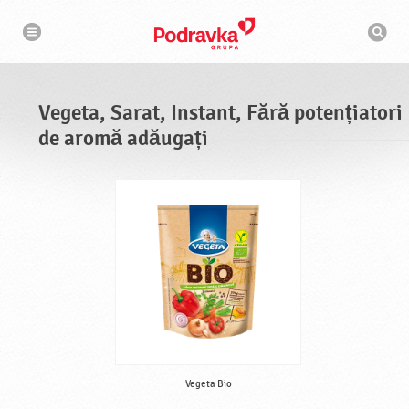
N
M
a
o
v
t
i
g
o
a
r
r
d
e
e
Vegeta, Sarat, Instant, Fără potențiatori
c
a
de aromă adăugați
u
t
a
r
e
Vegeta Bio