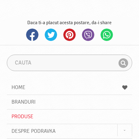
Daca ti-a placut acesta postare, da-i share
C
F
a
r
G
u
a
a
t
z
a
a
s
HOME
e
s
BRANDURI
t
e
PRODUSE
DESPRE PODRAVKA