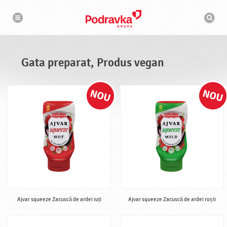
N
M
a
o
v
t
i
g
o
a
r
r
d
e
e
Gata preparat, Produs vegan
c
a
u
t
a
r
e
Ajvar squeeze Zacuscă de ardei iuți
Ajvar squeeze Zacuscă de ardei roșii