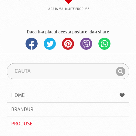
ARATA MAI MULTE PRODUSE
Daca ti-a placut acesta postare, da-i share
C
F
a
r
G
u
a
a
t
z
a
a
s
HOME
e
s
BRANDURI
t
e
PRODUSE