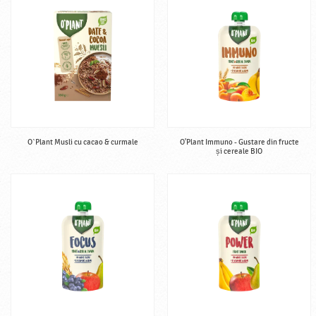
O`Plant Musli cu cacao & curmale
O'Plant Immuno - Gustare din fructe
și cereale BIO